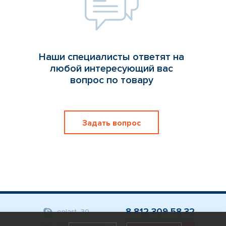
Наши специалисты ответят на
любой интересующий вас
вопрос по товару
Задать вопрос
8 812 309 58 32
eplast_30
org@eplast1.ru