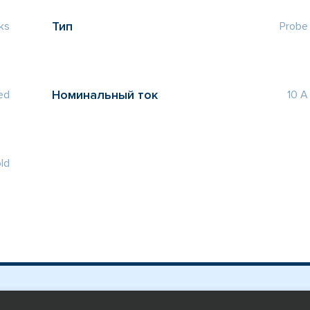
Тип
ks
Probe
Номинальный ток
ed
10 A
ld