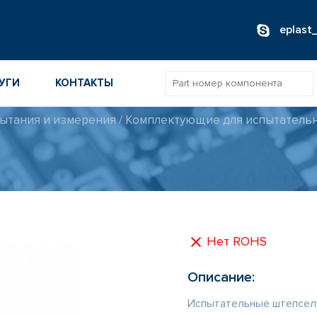
eplast
УГИ
КОНТАКТЫ
ытания и измерения
/
Комплектующие для испытатель
ОВ
ИБОРОВ
ТОВ
ТЕЛЕЙ
Нет ROHS
Описание:
Испытательные штепсели