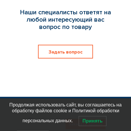
Наши специалисты ответят на
любой интересующий вас
вопрос по товару
Задать вопрос
Продолжая использовать сайт, вы соглашаетесь на
8 812 309 58 32
обработку файлов cookie и Политикой обработки
eplast_30
org@eplast1.ru
персональных данных.
Принять
Заказать звонок