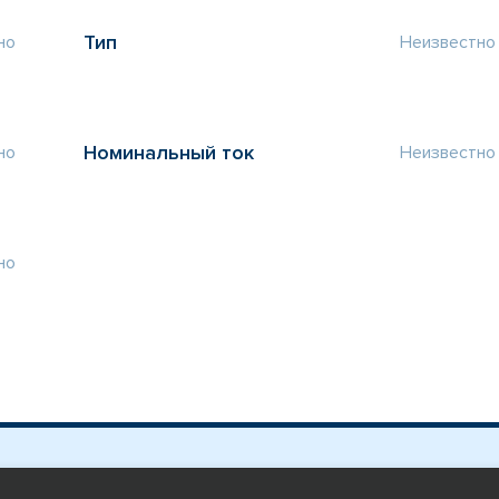
Тип
но
Неизвестно
Номинальный ток
но
Неизвестно
но