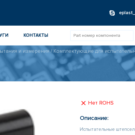
eplast
УГИ
КОНТАКТЫ
ытания и измерения
/
Комплектующие для испытатель
ОВ
ИБОРОВ
ТОВ
ТЕЛЕЙ
Нет ROHS
Описание:
Испытательные штепсели