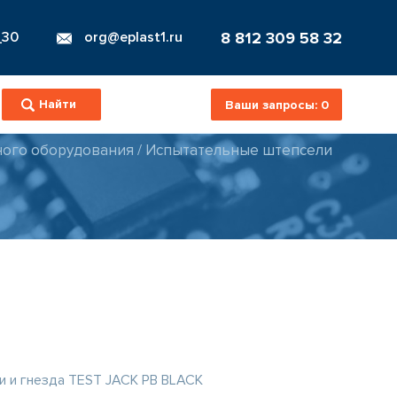
8 812 309 58 32
_30
org@eplast1.ru
Ваши запросы:
0
ного оборудования
/
Испытательные штепсели
 и гнезда TEST JACK PB BLACK