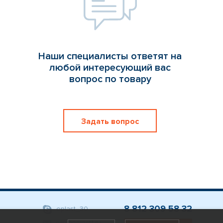
Наши специалисты ответят на
любой интересующий вас
вопрос по товару
Задать вопрос
8 812 309 58 32
eplast_30
org@eplast1.ru