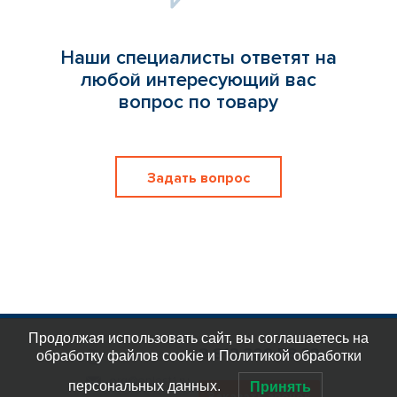
Наши специалисты ответят на
любой интересующий вас
вопрос по товару
Задать вопрос
Продолжая использовать сайт, вы соглашаетесь на
8 812 309 58 32
обработку файлов cookie и Политикой обработки
eplast_30
org@eplast1.ru
персональных данных.
Принять
Заказать звонок