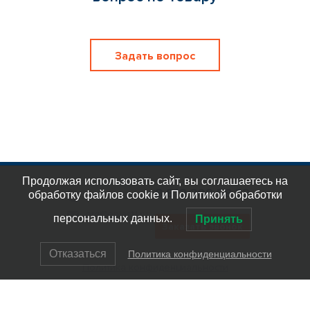
Задать вопрос
Продолжая использовать сайт, вы соглашаетесь на
8 812 309 58 32
обработку файлов cookie и Политикой обработки
eplast_30
org@eplast1.ru
персональных данных.
Принять
Заказать звонок
Отказаться
Политика конфиденциальности
Политика конфиденциальности
© ООО "ЭлектроПласт", 2007-2023