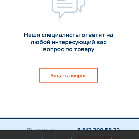
Наши специалисты ответят на
любой интересующий вас
вопрос по товару
Задать вопрос
8 812 309 58 32
eplast_30
org@eplast1.ru