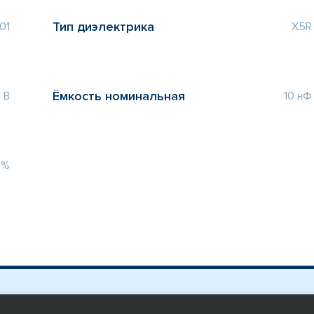
Тип диэлектрика
01
X5R
Ёмкость номинальная
 В
10 нФ
0%