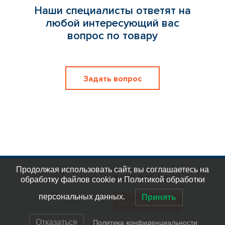
Наши специалисты ответят на
любой интересующий вас
вопрос по товару
Задать вопрос
Продолжая использовать сайт, вы соглашаетесь на
8 812 309 58 32
обработку файлов cookie и Политикой обработки
eplast_30
org@eplast1.ru
персональных данных.
Принять
Заказать звонок
Отказаться
Политика конфиденциальности