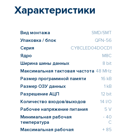
Характеристики
Вид монтажа
SMD/SMT
Упаковка / блок
QFN-56
Серия
CY8CLED04DOCD1
Ядро
M8C
Ширина шины данных
8 bit
Максимальная тактовая частота
48 MHz
Размер программной памяти
16 kB
Размер ОЗУ данных
1 kB
Разрешение АЦП
12 bit
Количество входов/выходов
14 I/O
Рабочее напряжение питания
5 V
Минимальная рабочая
- 40
температура
C
Максимальная рабочая
+ 85