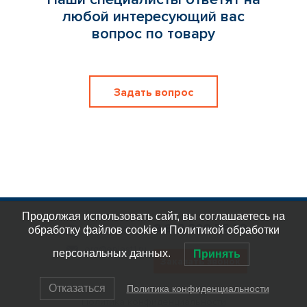
любой интересующий вас
вопрос по товару
Задать вопрос
Продолжая использовать сайт, вы соглашаетесь на
8 812 309 58 32
обработку файлов cookie и Политикой обработки
eplast_30
org@eplast1.ru
персональных данных.
Принять
Заказать звонок
Отказаться
Политика конфиденциальности
Политика конфиденциальности