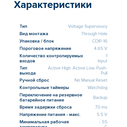
Характеристики
Тип
Voltage Supervisory
Вид монтажа
Through Hole
Упаковка / блок
CDIP-16
Пороговое напряжение
4.65 V
Количество контролируемых
1
входов
Input
Тип
Active High, Active Low, Push-
выхода
Pull
Ручной сброс
No Manual Reset
Контрольные таймеры
Watchdog
Переключение на резервное
Backup
батарейное питание
Время задержки сброса
70 ms
Напряжение питания - макс.
5.5 V
Минимальная рабочая
- 55
температура
C