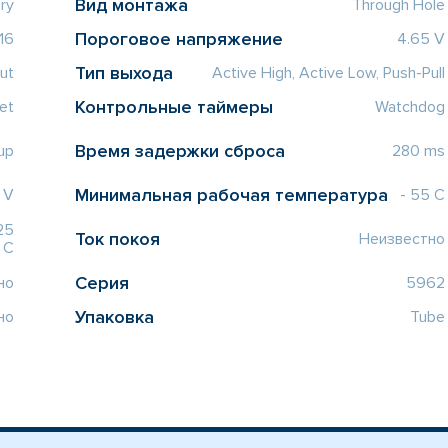
Вид монтажа
ry
Through Hole
Пороговое напряжение
16
4.65 V
Тип выхода
put
Active High, Active Low, Push-Pull
Контрольные таймеры
et
Watchdog
Время задержки сброса
up
280 ms
Минимальная рабочая температура
 V
- 55 C
25
Ток покоя
Неизвестно
C
Серия
но
5962
Упаковка
но
Tube