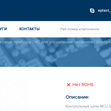
eplast
УГИ
КОНТАКТЫ
ковые приборы
/
ИС для управления питанием
/
Контро
ОВ
ИБОРОВ
ТОВ
ТЕЛЕЙ
Нет ROHS
Описание:
Контрольные цепи MCU S