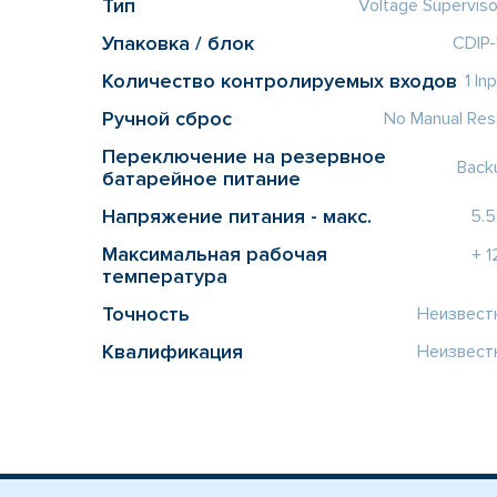
Тип
Voltage Superviso
Упаковка / блок
CDIP-
Количество контролируемых входов
1 In
Ручной сброс
No Manual Res
Переключение на резервное
Back
батарейное питание
Напряжение питания - макс.
5.5
Максимальная рабочая
+ 1
температура
Точность
Неизвест
Квалификация
Неизвест