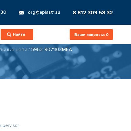
8 812 309 58 32
_30
org@eplast1.ru
Ваши запросы:
0
льные цепи
/
5962-9071103MEA
upervisor