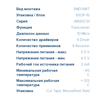
Вид монтажа
SMD/SMT
Упаковка / блок
SSOP-16
Серия
AM26C31
Функция
Transceiver
Диапазон данных
10 Mb/s
Количество драйверов
4 Driver
Количество приемников
4 Receiver
Напряжение питания - макс.
5.5 V
Напряжение питания - мин.
4.5 V
Рабочий ток источника питания
3 mA
Минимальная рабочая
- 40
температура
C
Максимальная рабочая
+ 125
температура
C
Упаковка
Cut Tape, MouseReel, Reel