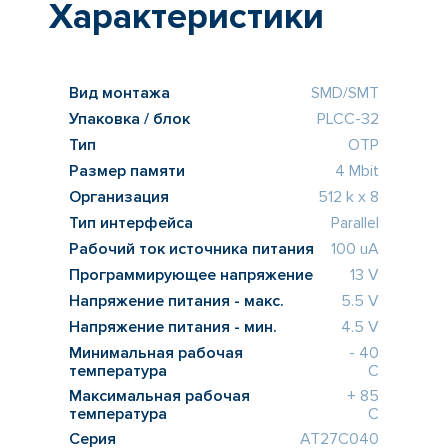
Характеристики
Вид монтажа
SMD/SMT
Упаковка / блок
PLCC-32
Тип
OTP
Размер памяти
4 Mbit
Организация
512 k x 8
Тип интерфейса
Parallel
Рабочий ток источника питания
100 uA
Программирующее напряжение
13 V
Напряжение питания - макс.
5.5 V
Напряжение питания - мин.
4.5 V
Минимальная рабочая
- 40
температура
C
Максимальная рабочая
+ 85
температура
C
Серия
AT27C040