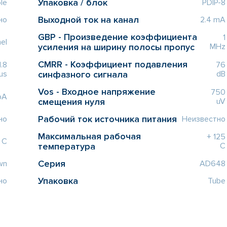
Упаковка / блок
le
PDIP-8
Выходной ток на канал
но
2.4 mA
GBP - Произведение коэффициента
1
el
усиления на ширину полосы пропус
MHz
CMRR - Коэффициент подавления
1.8
76
us
синфазного сигнала
dB
Vos - Входное напряжение
750
pA
смещения нуля
uV
Рабочий ток источника питания
но
Неизвестно
Максимальная рабочая
+ 125
 C
температура
C
Серия
wn
AD648
Упаковка
но
Tube