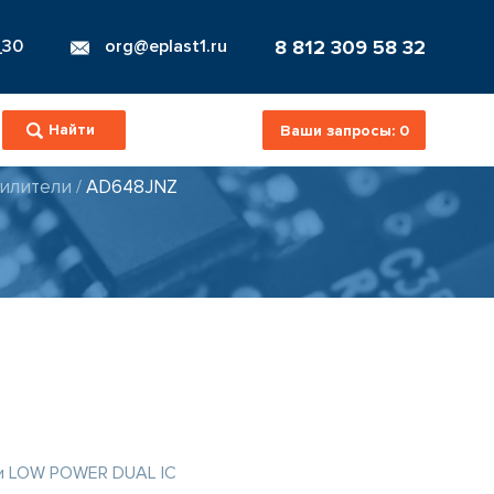
8 812 309 58 32
_30
org@eplast1.ru
Ваши запросы:
0
силители
/
AD648JNZ
и LOW POWER DUAL IC