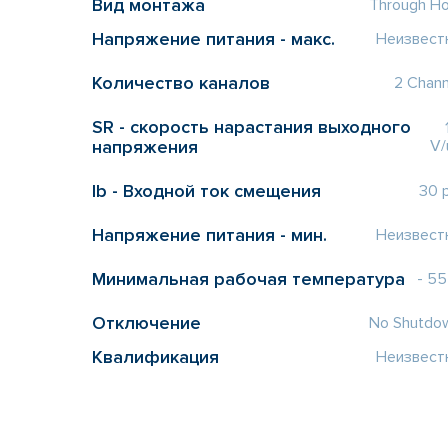
Вид монтажа
Through Ho
Напряжение питания - макс.
Неизвест
Количество каналов
2 Chann
SR - скорость нарастания выходного
напряжения
V/
Ib - Входной ток смещения
30 
Напряжение питания - мин.
Неизвест
Минимальная рабочая температура
- 55
Отключение
No Shutdo
Квалификация
Неизвест