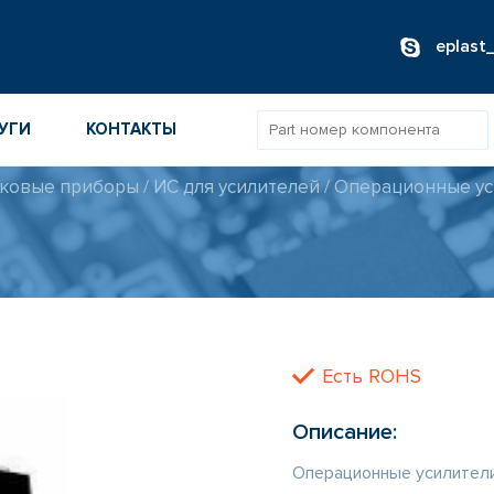
eplast
УГИ
КОНТАКТЫ
ковые приборы
/
ИС для усилителей
/
Операционные у
ОВ
ИБОРОВ
ТОВ
ТЕЛЕЙ
Есть ROHS
Описание:
Операционные усилител