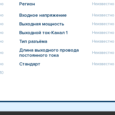
Регион
но
Неизвестно
Входное напряжение
но
Неизвестно
Выходная мощность
но
Неизвестно
Выходной ток-Канал 1
но
Неизвестно
Тип разъёма
но
Неизвестно
Длина выходного провода
но
Неизвестно
постоянного тока
Стандарт
но
Неизвестно
10