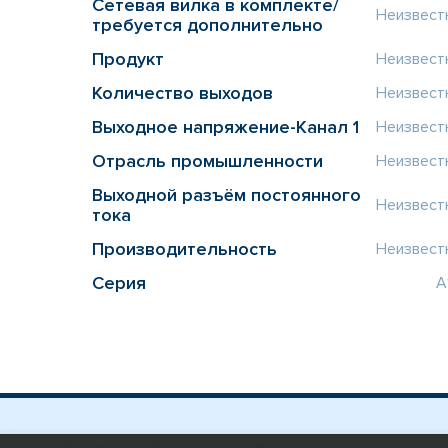
Сетевая вилка в комплекте/
Неизвест
требуется дополнительно
Продукт
Неизвест
Количество выходов
Неизвест
Выходное напряжение-Канал 1
Неизвест
Отрасль промышленности
Неизвест
Выходной разъём постоянного
Неизвест
тока
Производительность
Неизвест
Серия
A