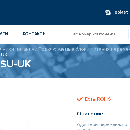
eplast
УГИ
КОНТАКТЫ
чники питания
/
Подключаемые блоки питания перемен
-UK
ОВ
PSU-UK
ИБОРОВ
ТОВ
ТЕЛЕЙ
Есть ROHS
Описание:
Адаптеры переменного т
supply