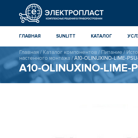
ГЛАВНАЯ
SUNLITT
КАТАЛОГ
УСЛ
Главная
/
Каталог компонентов
/
Питание
/
Исто
МНОГОСЛОЙНЫЕ
КАТАЛОГ
настенного монтажа
/
A10-OLINUXINO-LIME-PSU
КЕРАМИЧЕСКИЕ ЧИП-
КОМПОНЕНТ
КОНДЕНСАТОРЫ
A10-OLINUXINO-LIME-
ПОВЕРХНОСТНОГО
МОНТАЖА MLCC
КАТАЛОГ ПР
ИНСТРУМЕН
ТОЛСТОПЛЕНОЧНЫЕ
И ТОНКОПЛЕНОЧНЫЕ
КАТАЛОГ
КЕРАМИЧЕСКИЕ
ПРОИЗВОДИ
РЕЗИСТОРЫ ДЛЯ
ПОВЕРХНОСТНОГО
МОНТАЖА