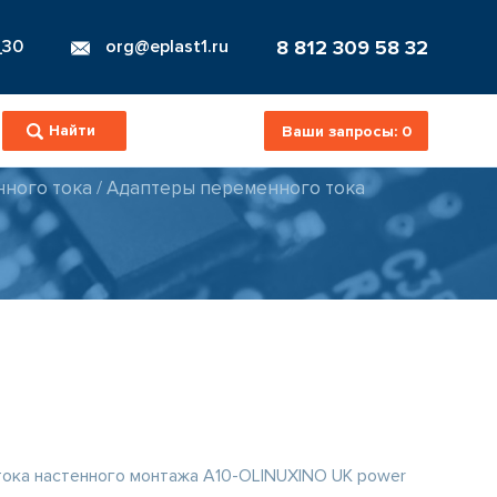
8 812 309 58 32
_30
org@eplast1.ru
Ваши запросы:
0
ного тока
/
Адаптеры переменного тока
ока настенного монтажа A10-OLINUXINO UK power