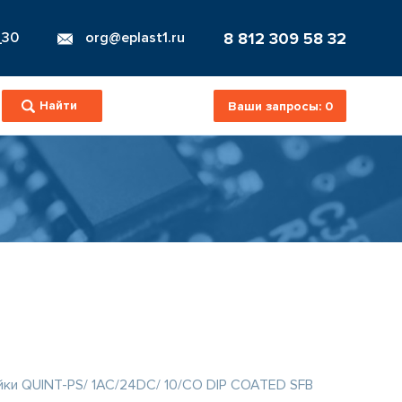
8 812 309 58 32
_30
org@eplast1.ru
Ваши запросы:
0
йки QUINT-PS/ 1AC/24DC/ 10/CO DIP COATED SFB