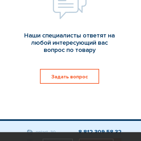
Наши специалисты ответят на
любой интересующий вас
вопрос по товару
Задать вопрос
8 812 309 58 32
eplast_30
org@eplast1.ru