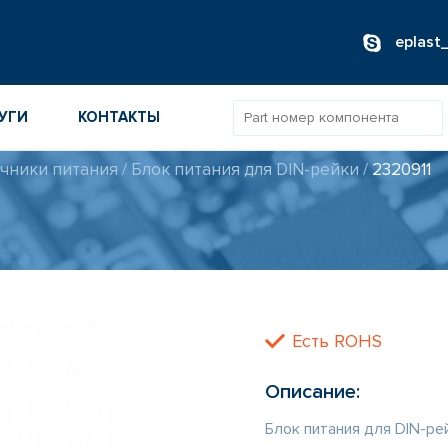
eplast
УГИ
КОНТАКТЫ
чники питания
/
Блок питания для DIN-рейки
/
2320911
ОВ
ИБОРОВ
ТОВ
ТЕЛЕЙ
Есть ROHS
Описание:
Блок питания для DIN-ре