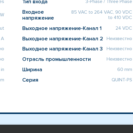
Тип входа
es
3-Phase / Three Phase
Входное
85 VAC to 264 VAC, 90 VDC
 W
напряжение
to 410 VDC
Выходное напряжение-Канал 1
ut
24 VDC
Выходное напряжение-Канал 2
 A
Неизвестно
Выходное напряжение-Канал 3
но
Неизвестно
Отрасль промышленности
но
Неизвестно
Ширина
 in
60 mm
Серия
mm
QUINT-PS