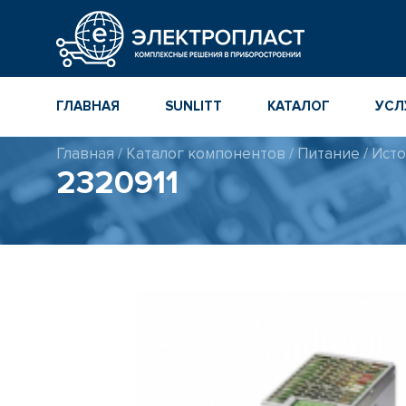
ГЛАВНАЯ
SUNLITT
КАТАЛОГ
УСЛ
Главная
/
Каталог компонентов
/
Питание
/
Исто
МНОГОСЛОЙНЫЕ
КАТАЛОГ
2320911
КЕРАМИЧЕСКИЕ ЧИП-
КОМПОНЕНТ
КОНДЕНСАТОРЫ
ПОВЕРХНОСТНОГО
МОНТАЖА MLCC
КАТАЛОГ ПР
ИНСТРУМЕН
ТОЛСТОПЛЕНОЧНЫЕ
И ТОНКОПЛЕНОЧНЫЕ
КАТАЛОГ
КЕРАМИЧЕСКИЕ
ПРОИЗВОДИ
РЕЗИСТОРЫ ДЛЯ
ПОВЕРХНОСТНОГО
МОНТАЖА