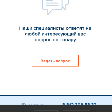
Наши специалисты ответят на
любой интересующий вас
вопрос по товару
Задать вопрос
8 812 309 58 32
eplast_30
org@eplast1.ru