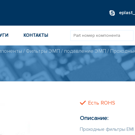
eplast
УГИ
КОНТАКТЫ
мпоненты
/
Фильтры ЭМП / подавление ЭМП
/
Проходны
ОВ
ИБОРОВ
ТОВ
ТЕЛЕЙ
Есть ROHS
Описание:
Проходные фильтры EMI 1