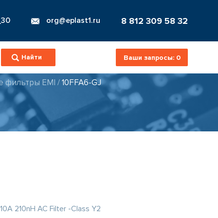
8 812 309 58 32
_30
org@eplast1.ru
Ваши запросы:
0
е фильтры EMI
/
10FFA6-GJ
0A 210nH AC Filter -Class Y2