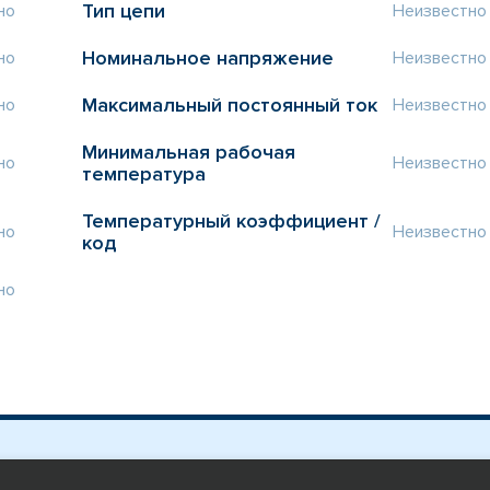
Тип цепи
но
Неизвестно
Номинальное напряжение
но
Неизвестно
Максимальный постоянный ток
но
Неизвестно
Минимальная рабочая
но
Неизвестно
температура
Температурный коэффициент /
но
Неизвестно
код
но