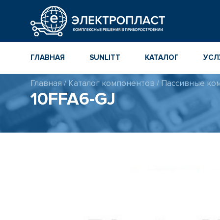
ГЛАВНАЯ
SUNLITT
КАТАЛОГ
УСЛ
Главная
/
Каталог компонентов
/
Пассивные ко
МНОГОСЛОЙНЫЕ
КАТАЛОГ
10FFA6-GJ
КЕРАМИЧЕСКИЕ ЧИП-
КОМПОНЕНТ
КОНДЕНСАТОРЫ
ПОВЕРХНОСТНОГО
МОНТАЖА MLCC
КАТАЛОГ ПР
ИНСТРУМЕН
ТОЛСТОПЛЕНОЧНЫЕ
И ТОНКОПЛЕНОЧНЫЕ
КАТАЛОГ
КЕРАМИЧЕСКИЕ
ПРОИЗВОДИ
РЕЗИСТОРЫ ДЛЯ
ПОВЕРХНОСТНОГО
МОНТАЖА