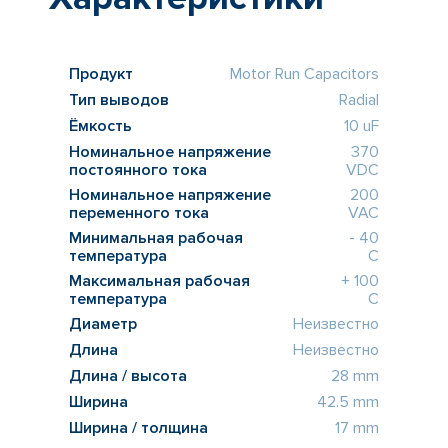
Продукт
Motor Run Capacitors
Тип выводов
Radial
Ёмкость
10 uF
Номинальное напряжение
370
постоянного тока
VDC
Номинальное напряжение
200
переменного тока
VAC
Минимальная рабочая
- 40
температура
C
Максимальная рабочая
+ 100
температура
C
Диаметр
Неизвестно
Длина
Неизвестно
Длина / высота
28 mm
Ширина
42.5 mm
Ширина / толщина
17 mm