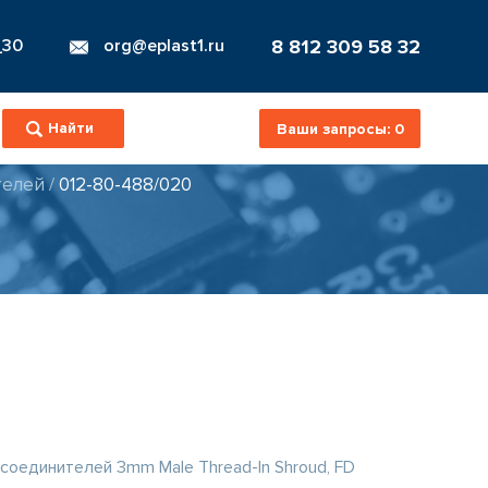
8 812 309 58 32
_30
org@eplast1.ru
Ваши запросы:
0
телей
/
012-80-488/020
оединителей 3mm Male Thread-In Shroud, FD