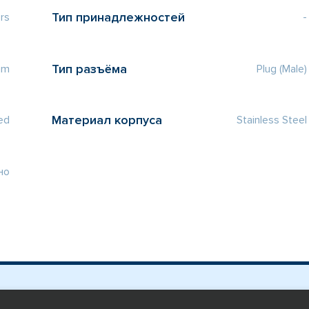
Тип принадлежностей
rs
-
Тип разъёма
mm
Plug (Male)
Материал корпуса
ed
Stainless Steel
но