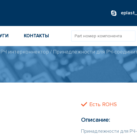
eplast
УГИ
КОНТАКТЫ
/
РЧ интерконнектор
/
Принадлежности для РЧ-соедини
ОВ
ИБОРОВ
ТОВ
ТЕЛЕЙ
Есть ROHS
Описание:
Принадлежности для РЧ-с