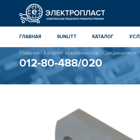
ГЛАВНАЯ
SUNLITT
КАТАЛОГ
УСЛ
Главная
/
Каталог компонентов
/
Соединители
МНОГОСЛОЙНЫЕ
КАТАЛОГ
012-80-488/020
КЕРАМИЧЕСКИЕ ЧИП-
КОМПОНЕНТ
КОНДЕНСАТОРЫ
ПОВЕРХНОСТНОГО
МОНТАЖА MLCC
КАТАЛОГ ПР
ИНСТРУМЕН
ТОЛСТОПЛЕНОЧНЫЕ
И ТОНКОПЛЕНОЧНЫЕ
КАТАЛОГ
КЕРАМИЧЕСКИЕ
ПРОИЗВОДИ
РЕЗИСТОРЫ ДЛЯ
ПОВЕРХНОСТНОГО
МОНТАЖА