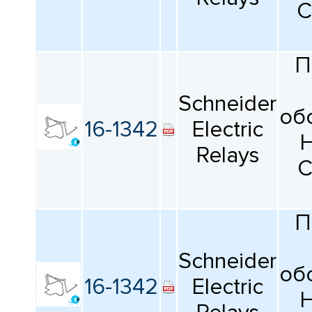
C
П
Schneider
об
16-1342
Electric
H
Relays
C
П
Schneider
об
16-1342
Electric
H