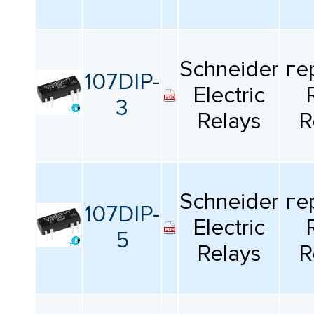
КАТАЛОГ
ПРОИЗВОДИТЕЛЕЙ
Schneider
ге
107DIP-
Electric
3
Relays
R
Schneider
ге
107DIP-
Electric
5
Relays
R