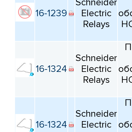
Schneider
16-1239
Electric
об
Relays
H
П
Schneider
16-1324
Electric
об
Relays
H
П
Schneider
16-1324
Electric
об