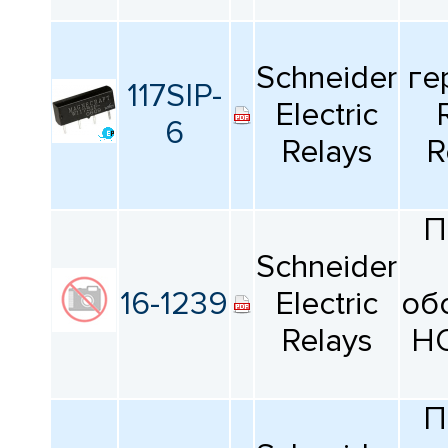
Schneider
ге
117SIP-
Electric
6
Relays
R
П
Schneider
16-1239
Electric
об
Relays
H
П