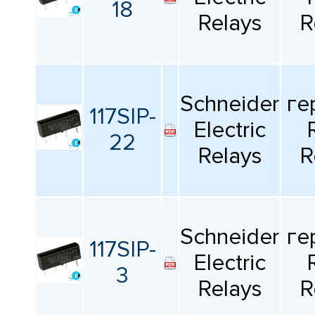
18
Relays
R
Schneider
ге
117SIP-
Electric
22
Relays
R
Schneider
ге
117SIP-
Electric
3
Relays
R