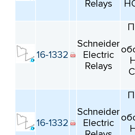
Relays
H
П
Schneider
об
16-1332
Electric
H
Relays
C
П
Schneider
об
16-1332
Electric
H
Relays