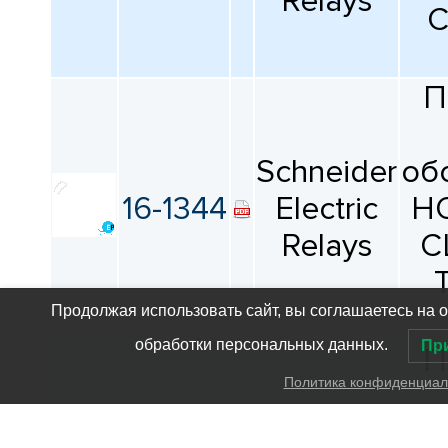
Relays
C
П
Schneider
об
16-1344
Electric
H
Relays
CL
Продолжая использовать сайт, вы соглашаетесь на 
обработки персональных данных.
Пр
П
Политика конфиденциал
Schneider
об