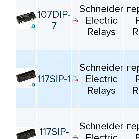
Schneider
ге
107DIP-
Electric
7
Relays
R
Schneider
ге
117SIP-1
Electric
Relays
R
Schneider
ге
117SIP-
Electric