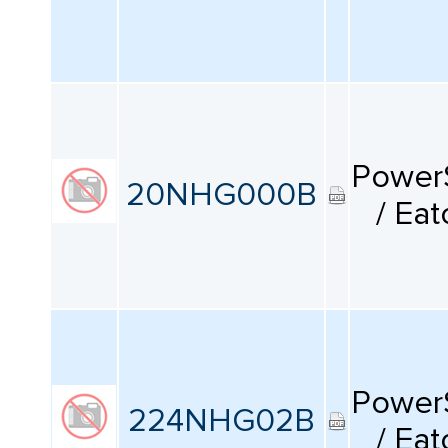
Power
20NHG000B
/ Eat
Power
224NHG02B
/ Eat