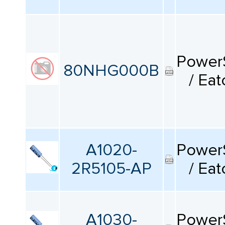
Power
80NHG000B
/ Eat
A1020-
Power
2R5105-AP
/ Eat
A1030-
Power