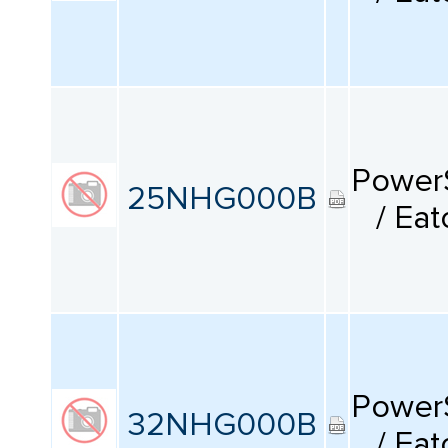
Power
25NHG000B
/ Eat
Power
32NHG000B
/ Eat