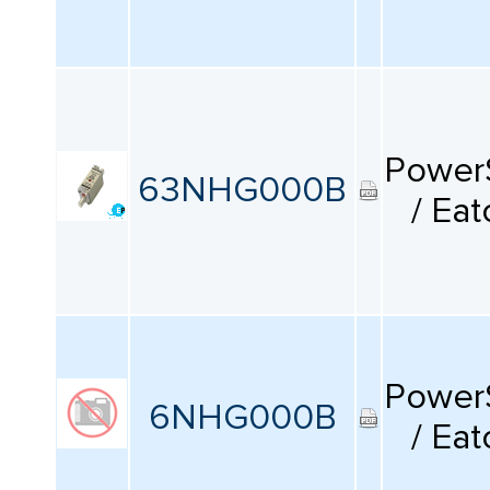
Power
63NHG000B
/ Eat
Power
6NHG000B
/ Eat