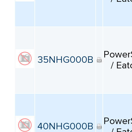
Power
35NHG000B
/ Eat
Power
40NHG000B