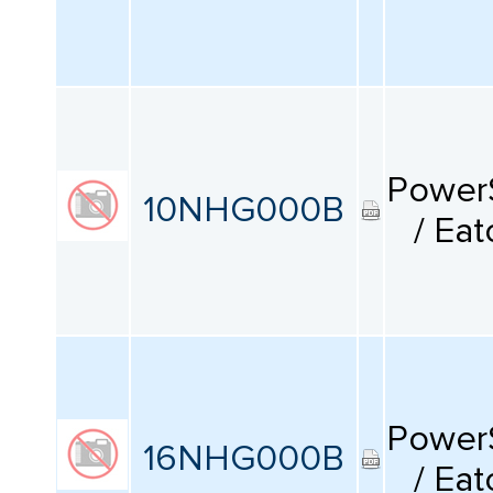
КАТАЛОГ
ПРОИЗВОДИТЕЛЕЙ
Power
10NHG000B
/ Eat
Power
16NHG000B
/ Eat