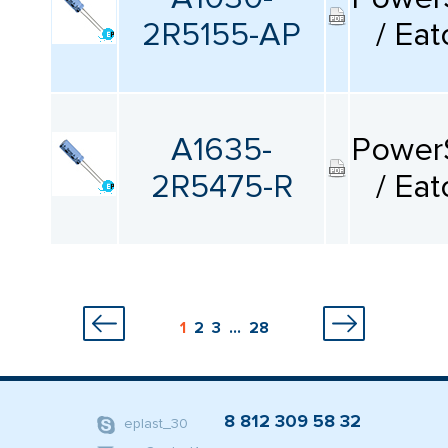
2R5155-AP
/ Eat
A1635-
Power
2R5475-R
/ Eat
1
2
3
...
28
8 812 309 58 32
eplast_30