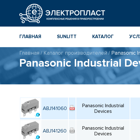
ГЛАВНАЯ
SUNLITT
КАТАЛОГ
УСЛ
Главная
/
Каталог производителей
/
Panasonic In
МНОГОСЛОЙНЫЕ
КАТАЛОГ
Panasonic Industrial De
КЕРАМИЧЕСКИЕ ЧИП-
КОМПОНЕНТ
КОНДЕНСАТОРЫ
ПОВЕРХНОСТНОГО
МОНТАЖА MLCC
КАТАЛОГ ПР
ИНСТРУМЕН
ТОЛСТОПЛЕНОЧНЫЕ
И ТОНКОПЛЕНОЧНЫЕ
КАТАЛОГ
КЕРАМИЧЕСКИЕ
ПРОИЗВОДИ
Panasonic Industrial
РЕЗИСТОРЫ ДЛЯ
ABJ141060
ПОВЕРХНОСТНОГО
Devices
МОНТАЖА
Panasonic Industrial
ABJ141260
Devices