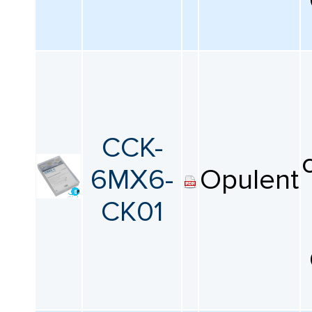
CCK-
6MX6-
Opulent
CK01