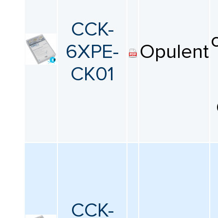
CCK-
6XPE-
Opulent
CK01
CCK-