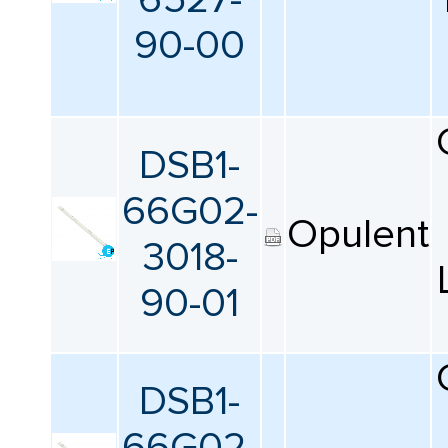
90-00
DSB1-
66G02-
Opulent
3018-
90-01
DSB1-
66G02-