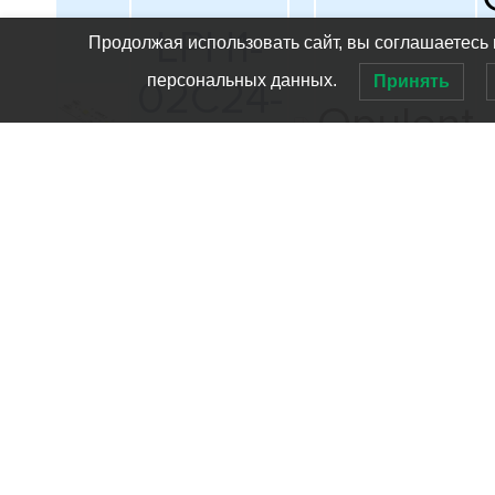
LPH1-
Продолжая использовать сайт, вы соглашаетесь 
персональных данных.
02C24-
Принять
Opulent
2780-
00
LPH1-
02C24-
Opulent
2790-