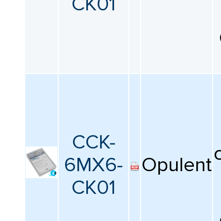
CK01
CCK-
6MX6-
Opulent
CK01