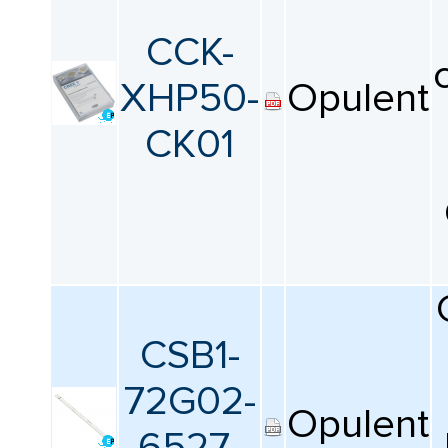
CCK-
XHP50-
Opulent
CK01
CSB1-
72G02-
Opulent
6527-