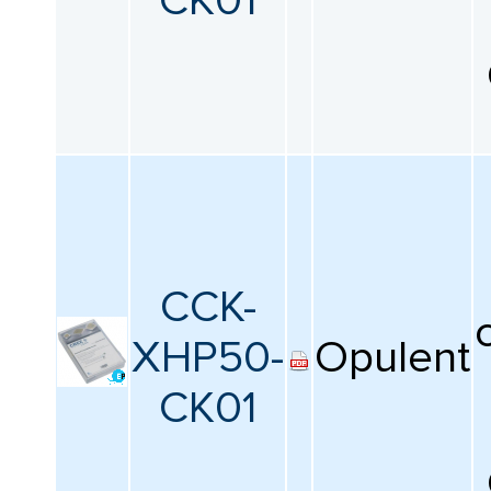
CK01
CCK-
XHP50-
Opulent
CK01