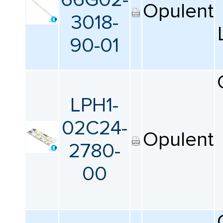
Opulent
3018-
90-01
LPH1-
02C24-
Opulent
2780-
00