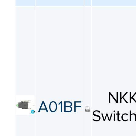
NK
A01BF
Switc