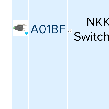
NK
A01BF
Switc