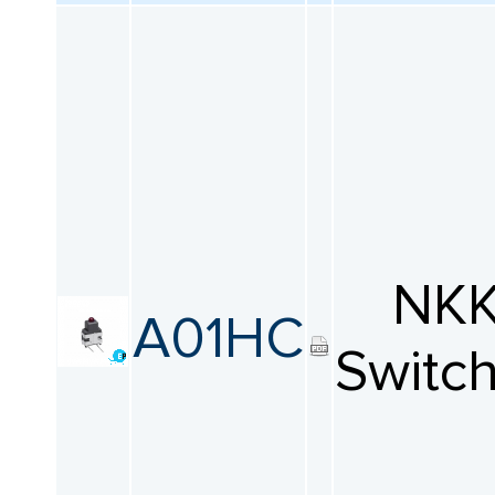
NK
A01HC
Switc