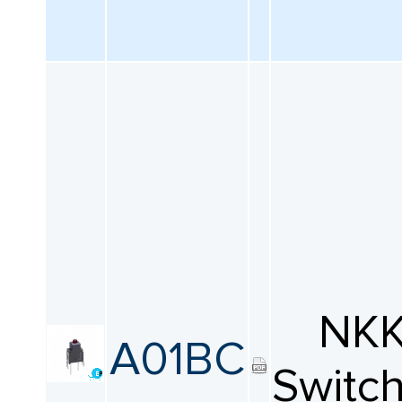
NK
A01BC
Switc