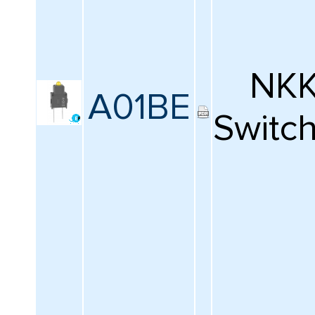
NK
A01BE
Switc