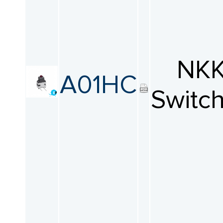
NK
A01HC
Switc