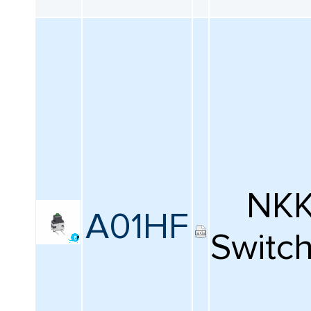
NK
A01HF
Switc