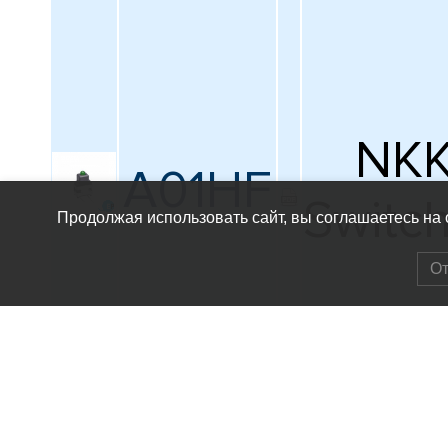
NK
A01HF
Switc
Продолжая использовать сайт, вы соглашаетесь на
От