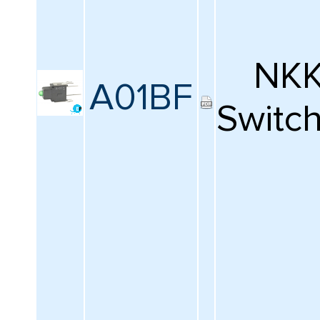
NK
A01BF
Switc