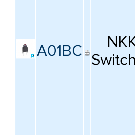
NK
A01BC
Switc