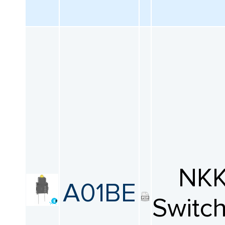
NK
A01BE
Switc