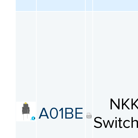
NK
A01BE
Switc