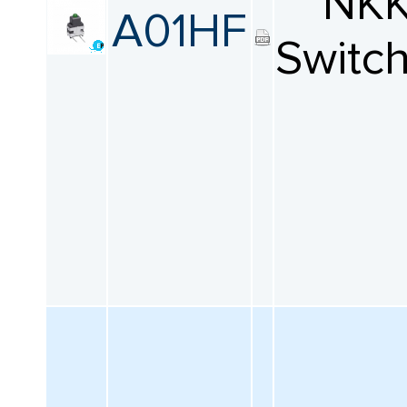
NK
A01HF
Switc