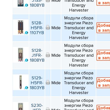
J1SS-
Mide
Transducer and
КАТАЛОГ
в за
ПРОИЗВОДИТЕЛЕЙ
1808YB
Energy
Harvester
Модули сбора
S128-
энергии Piezo
Доба
H5FR-
Mide
Transducer and
в за
1107YB
Energy
Harvester
Модули сбора
S128-
энергии Piezo
Доба
J1FR-
Mide
Transducer and
в за
1808YB
Energy
Harvester
Модули сбора
S129-
энергии Piezo
Доба
H5FR-
Mide
Transducer and
в за
1803YB
Energy
Harvester
Модули сбора
S230-
энергии Piezo
Доба