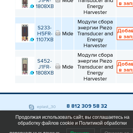
J1FR-
Mide
Transducer and
в за
1808XB
Energy
Harvester
Модули сбора
S233-
энергии Piezo
Доба
H5FR-
Mide
Transducer and
в за
1107XB
Energy
Harvester
Модули сбора
S452-
энергии Piezo
Доба
J1FR-
Mide
Transducer and
в за
1808XB
Energy
Harvester
8 812 309 58 32
eplast_30
org@eplast1.ru
Продолжая использовать сайт, вы соглашаетесь на
Заказать звонок
обработку файлов cookie и Политикой обработки