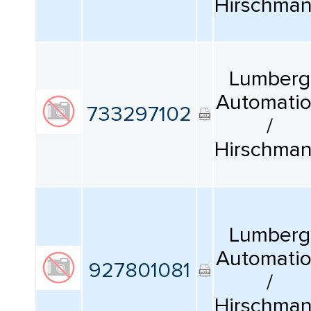
Hirschma
КАТАЛОГ
ПРОИЗВОДИТЕЛЕЙ
Lumberg
Automati
733297102
/
Hirschma
Lumberg
Automati
927801081
/
Hirschma