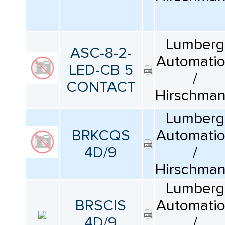
Lumberg
ASC-8-2-
Automati
LED-CB 5
/
CONTACT
Hirschma
Lumberg
BRKCQS
Automati
4D/9
/
Hirschma
Lumberg
BRSCIS
Automati
4D/9
/