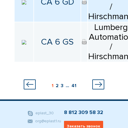
CA 6 GD
/
Hirschma
Lumberg
Automati
CA 6 GS
/
Hirschma
1
2
3
...
41
8 812 309 58 32
eplast_30
org@eplast1.ru
Заказать звонок