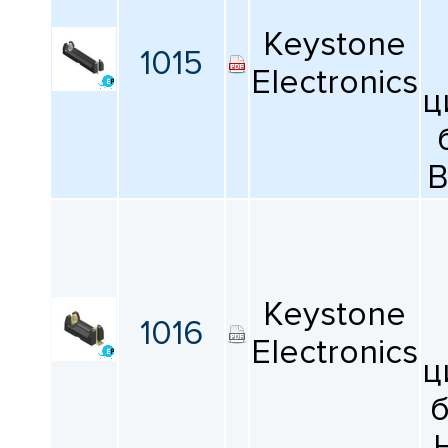
Keystone
1015
Electronics
ц
B
Keystone
1016
Electronics
ц
б