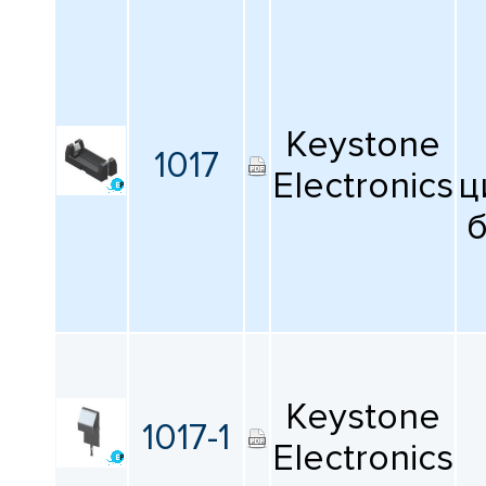
Keystone
1017
Electronics
ц
б
Keystone
1017-1
Electronics