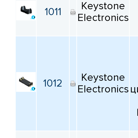
Keystone
1011
Electronics
Keystone
1012
Electronics
ц