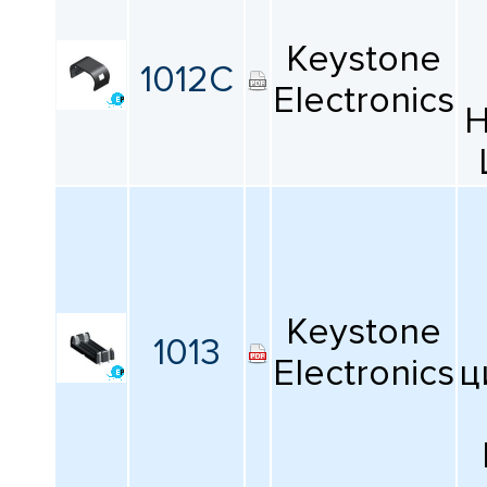
Keystone
1012C
Electronics
H
Keystone
1013
Electronics
ц