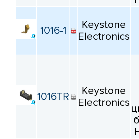
Keystone
1016-1
Electronics
Keystone
1016TR
Electronics
ц
б