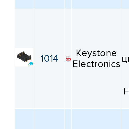
Keystone
1014
ц
Electronics
H