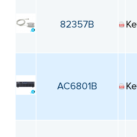
82357B
Ke
AC6801B
Ke