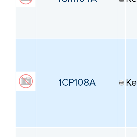
1CP108A
Ke