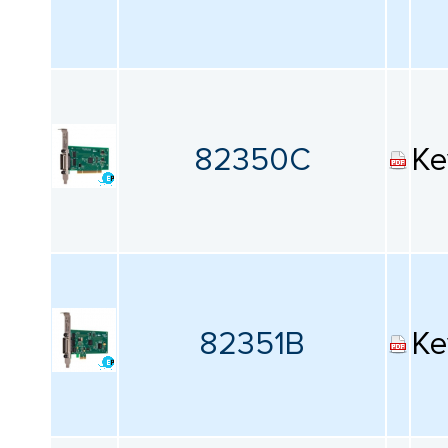
82350C
Ke
82351B
Ke