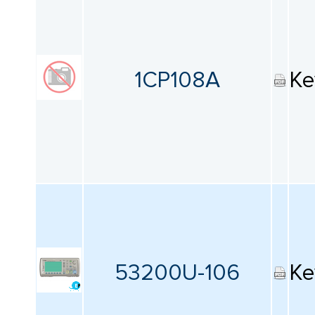
1CP108A
Ke
53200U-106
Ke