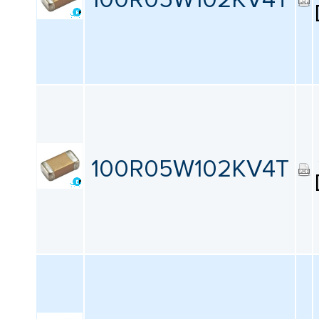
100R05W102KV4T