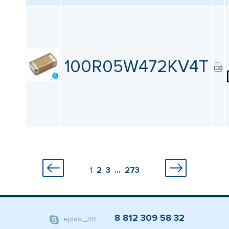
100R05W472KV4T
1
2
3
...
273
8 812 309 58 32
eplast_30