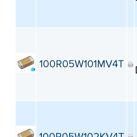
КАТАЛОГ
ПРОИЗВОДИТЕЛЕЙ
100R05W101MV4T
100R05W102KV4T