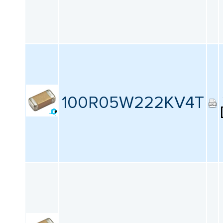
100R05W222KV4T