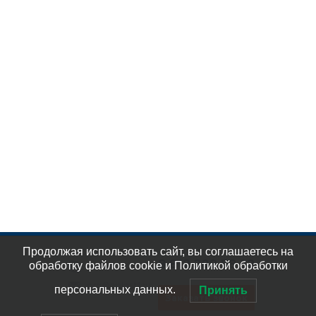
КАТАЛОГ
ПРОИЗВОДИТЕЛЕЙ
Продолжая использовать сайт, вы соглашаетесь на
8 812 309 58 32
обработку файлов cookie и Политикой обработки
eplast_30
org@eplast1.ru
персональных данных.
Принять
Заказать звонок