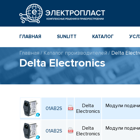
ГЛАВНАЯ
SUNLITT
КАТАЛОГ
УСЛ
Главная
/
Каталог производителей
/
Delta Electr
МНОГОСЛОЙНЫЕ
КАТАЛОГ
Delta Electronics
КЕРАМИЧЕСКИЕ ЧИП-
КОМПОНЕНТ
КОНДЕНСАТОРЫ
ПОВЕРХНОСТНОГО
МОНТАЖА MLCC
КАТАЛОГ ПР
ИНСТРУМЕН
ТОЛСТОПЛЕНОЧНЫЕ
И ТОНКОПЛЕНОЧНЫЕ
КАТАЛОГ
КЕРАМИЧЕСКИЕ
ПРОИЗВОДИ
Delta
Модули подачи 
РЕЗИСТОРЫ ДЛЯ
01AB2S
ПОВЕРХНОСТНОГО
Electronics
МОНТАЖА
Delta
Модули подачи 
01AB2S
Electronics