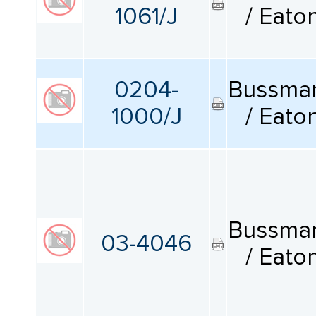
1061/J
/ Eato
0204-
Bussma
1000/J
/ Eato
Bussma
03-4046
/ Eato