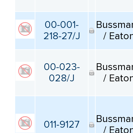
00-001-
Bussma
218-27/J
/ Eato
00-023-
Bussma
028/J
/ Eato
Bussma
011-9127
/ Eato