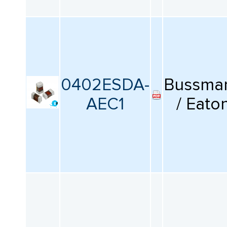
0402ESDA-
Bussma
AEC1
/ Eato