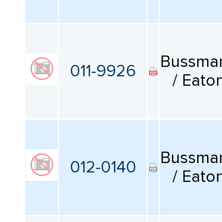
Bussma
011-9926
/ Eato
Bussma
012-0140
/ Eato