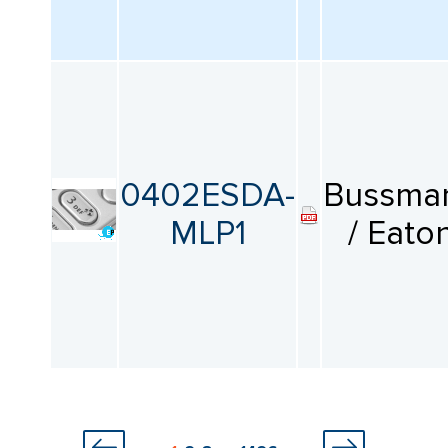
0402ESDA-
Bussma
MLP1
/ Eato