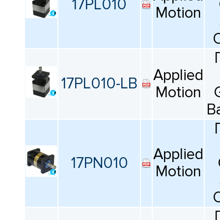
17PL010
Motion
O
Applied
17PL010-LB
Motion
B
Applied
17PN010
Motion
O