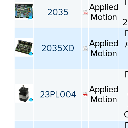
Applied
2035
Motion
2
Applied
2035XD
Motion
Applied
23PL004
Motion
O