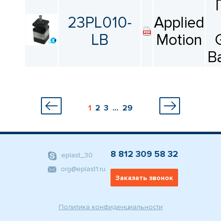
23PL010-
Applied
LB
Motion
B
1
2
3
...
29
8 812 309 58 32
eplast_30
org@eplast1.ru
Заказать звонок
Политика конфиденциальности