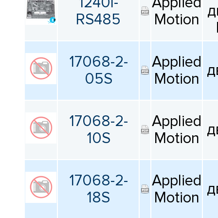
1240I-
Applied
КАТАЛОГ
д
ПРОИЗВОДИТЕЛЕЙ
RS485
Motion
17068-2-
Applied
д
05S
Motion
17068-2-
Applied
д
10S
Motion
17068-2-
Applied
д
18S
Motion