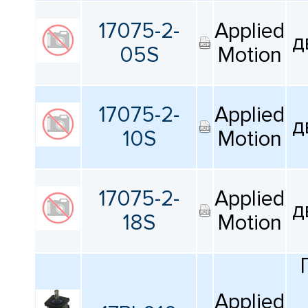
17075-2-
Applied
д
05S
Motion
17075-2-
Applied
д
10S
Motion
17075-2-
Applied
д
18S
Motion
Applied