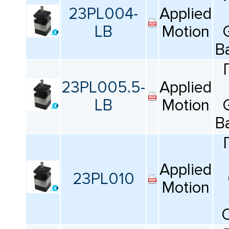
23PL004-
Applied
LB
Motion
B
23PL005.5-
Applied
LB
Motion
B
Applied
23PL010
Motion
O