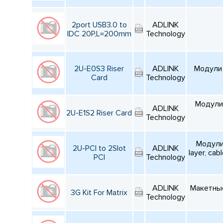
2port USB3.0 to
ADLINK
IDC 20P,L=200mm
Technology
2U-E0S3 Riser
ADLINK
Модули 
Card
Technology
Модули 
ADLINK
2U-E1S2 Riser Card
Technology
Модули 
2U-PCI to 2Slot
ADLINK
layer, ca
PCI
Technology
ADLINK
Макетные
3G Kit For Matrix
Technology