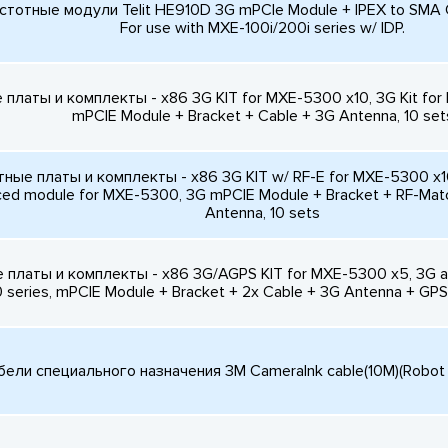
стотные модули Telit HE910D 3G mPCIe Module + IPEX to SMA C
For use with MXE-100i/200i series w/ IDP.
платы и комплекты - x86 3G KIT for MXE-5300 x10, 3G Kit for
mPCIE Module + Bracket + Cable + 3G Antenna, 10 set
ные платы и комплекты - x86 3G KIT w/ RF-E for MXE-5300 x10,
ed module for MXE-5300, 3G mPCIE Module + Bracket + RF-Mat
Antenna, 10 sets
платы и комплекты - x86 3G/AGPS KIT for MXE-5300 x5, 3G an
 series, mPCIE Module + Bracket + 2x Cable + 3G Antenna + GPS
бели специального назначения 3M Cameralnk cable(10M)(Robot t