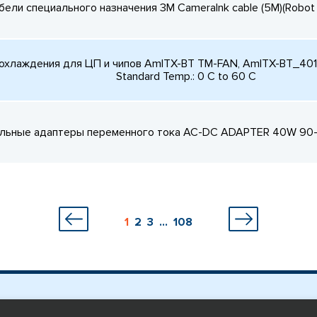
бели специального назначения 3M Cameralnk cable (5M)(Robot t
охлаждения для ЦП и чипов AmITX-BT TM-FAN, AmITX-BT_4010-
Standard Temp.: 0 C to 60 C
льные адаптеры переменного тока AC-DC ADAPTER 40W 90-2
1
2
3
...
108