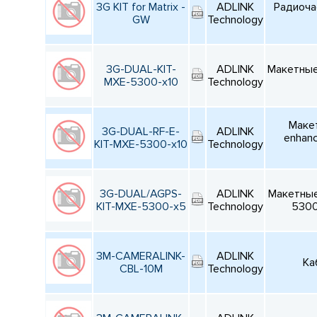
3G KIT for Matrix -
ADLINK
Радиоча
GW
Technology
3G-DUAL-KIT-
ADLINK
Макетные 
MXE-5300-x10
Technology
Макет
3G-DUAL-RF-E-
ADLINK
enhanc
KIT-MXE-5300-x10
Technology
3G-DUAL/AGPS-
ADLINK
Макетные 
KIT-MXE-5300-x5
Technology
5300
3M-CAMERALINK-
ADLINK
Ка
CBL-10M
Technology