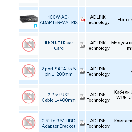
160W-AC-
ADLINK
Насто
ADAPTER-MATRIX
Technology
1U/2U-E1 Riser
ADLINK
Модули ин
Card
Technology
mm
2 port SATA to 5
ADLINK
pin,L=200mm
Technology
Кабели U
2 Port USB
ADLINK
WIRE: 
Cable,L=400mm
Technology
2.5" to 3.5" HDD
ADLINK
Комплект
Adapter Bracket
Technology