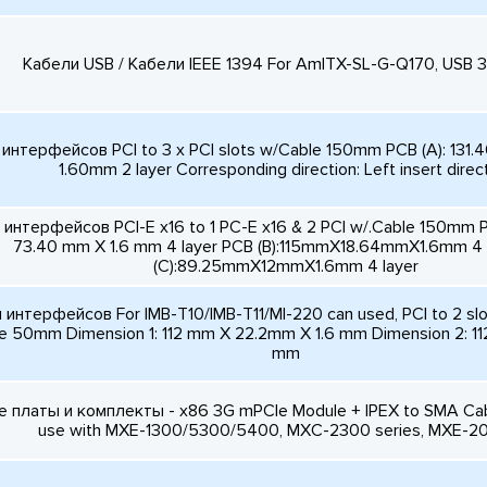
Кабели USB / Кабели IEEE 1394 For AmITX-SL-G-Q170, USB 3
интерфейсов PCI to 3 x PCI slots w/Cable 150mm PCB (A): 13
1.60mm 2 layer Corresponding direction: Left insert direc
интерфейсов PCI-E x16 to 1 PC-E x16 & 2 PCI w/.Cable 150mm P
73.40 mm X 1.6 mm 4 layer PCB (B):115mmX18.64mmX1.6mm 4 
(C):89.25mmX12mmX1.6mm 4 layer
интерфейсов For IMB-T10/IMB-T11/MI-220 can used, PCI to 2 slot
ble 50mm Dimension 1: 112 mm X 22.2mm X 1.6 mm Dimension 2: 1
mm
 платы и комплекты - x86 3G mPCIe Module + IPEX to SMA Cab
use with MXE-1300/5300/5400, MXC-2300 series, MXE-20