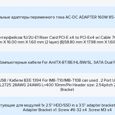
льные адаптеры переменного тока AC-DC ADAPTER 160W 85-
терфейсов 1U/2U-E1 Riser Card PCI-E x4 to PCI-Ex4 w/.Cable 
 X 16.00 mm X 1.60 mm (2 layer) (B)58.80 mm X 17.98 mm X 1.60
Компьютерные кабели For AmITX-BT/BE/HL/BW/SL, SATA Dual 
SB / Кабели IEEE 1394 For IMB-T10/IMB-T10B can used , 2 Por
UL2725 28AWG 24AWG L=400 10mm/Pin Header size: 2.54pitch 2 
Bracket
ующие для модулей 1x 2.5" HDD/SSD in a 3.5" adapter bracket In
Adapter Bracket x1 ,Screw #6-32 x4 ,Screw M3 x4