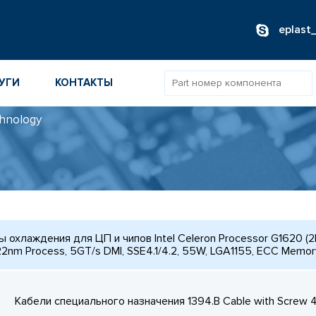
eplast
УГИ
КОНТАКТЫ
hnology
ОВ
ИБОРОВ
ТОВ
ТЕЛЕЙ
 охлаждения для ЦП и чипов Intel Celeron Processor G1620 (2
22nm Process, 5GT/s DMI, SSE4.1/4.2, 55W, LGA1155, ECC Memo
Кабели специального назначения 1394.B Cable with Screw 