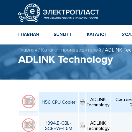
ГЛАВНАЯ
SUNLITT
КАТАЛОГ
УСЛ
Главная
/
Каталог производителей
/
ADLINK Tec
МНОГОСЛОЙНЫЕ
КАТАЛОГ
ADLINK Technology
КЕРАМИЧЕСКИЕ ЧИП-
КОМПОНЕНТ
КОНДЕНСАТОРЫ
ПОВЕРХНОСТНОГО
МОНТАЖА MLCC
КАТАЛОГ ПР
ИНСТРУМЕН
ТОЛСТОПЛЕНОЧНЫЕ
И ТОНКОПЛЕНОЧНЫЕ
КАТАЛОГ
КЕРАМИЧЕСКИЕ
ПРОИЗВОДИ
ADLINK
Системы
РЕЗИСТОРЫ ДЛЯ
1156 CPU Cooler
ПОВЕРХНОСТНОГО
Technology
МОНТАЖА
1394.B-CBL-
ADLINK
SCREW-4.5M
Technology