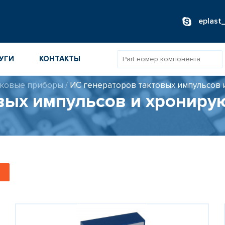
eplast
УГИ
КОНТАКТЫ
ковые приборы
/
ИС генераторов тактовых импульсов 
вых импульсов и хрониру
ОВ
ИБОРОВ
ТОВ
ТЕЛЕЙ