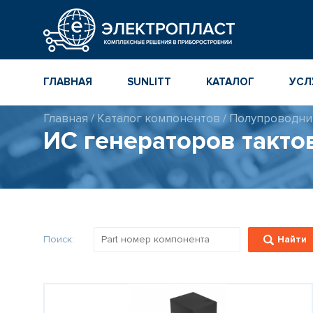
ГЛАВНАЯ
SUNLITT
КАТАЛОГ
УСЛ
Главная
/
Каталог компонентов
/
Полупроводни
МНОГОСЛОЙНЫЕ
КАТАЛОГ
ИС генераторов такто
КЕРАМИЧЕСКИЕ ЧИП-
КОМПОНЕНТ
КОНДЕНСАТОРЫ
ПОВЕРХНОСТНОГО
МОНТАЖА MLCC
КАТАЛОГ ПР
ИНСТРУМЕН
ТОЛСТОПЛЕНОЧНЫЕ
И ТОНКОПЛЕНОЧНЫЕ
КАТАЛОГ
КЕРАМИЧЕСКИЕ
ПРОИЗВОДИ
РЕЗИСТОРЫ ДЛЯ
Поиск:
ПОВЕРХНОСТНОГО
МОНТАЖА