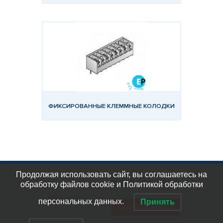
ФИКСИРОВАННЫЕ КЛЕММНЫЕ КОЛОДКИ
Продолжая использовать сайт, вы соглашаетесь на
8 812 309 58 32
обработку файлов cookie и Политикой обработки
eplast_30
org@eplast1.ru
персональных данных.
Принять
Заказать звонок